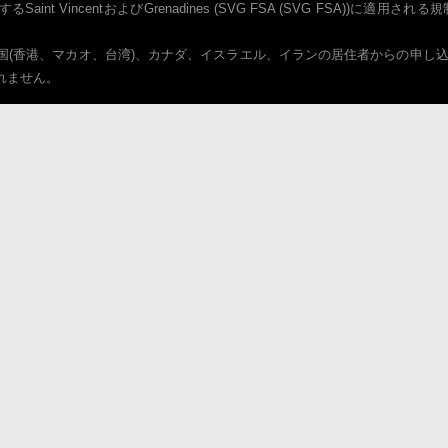
int VincentおよびGrenadines (SVG FSA (SVG FSA))に適
中国(香港、マカオ、台湾)、カナダ、イスラエル、イランの居住者からの申し
されません。