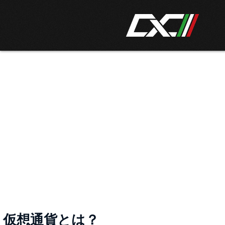
​仮想通貨は世界中に
​韓国など多
仮想通貨とは？